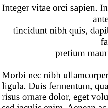
nteger vitae orci sapien. I
I
ante
tincidunt nibh quis, dapi
f
pretium mauri
Morbi nec nibh ullamcorper,
ligula. Duis fermentum, qua
risus ornare dolor, eget vol
sed iaculis enim. Aenean ac